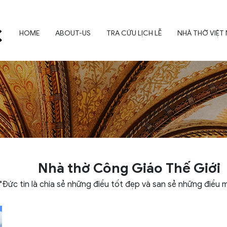
HOME
ABOUT-US
TRA CỨU LỊCH LỄ
NHÀ THỜ VIỆT
Nhà thờ Công Giáo Thế Giới
"Đức tin là chia sẻ những điều tốt đẹp và san sẻ những điều 