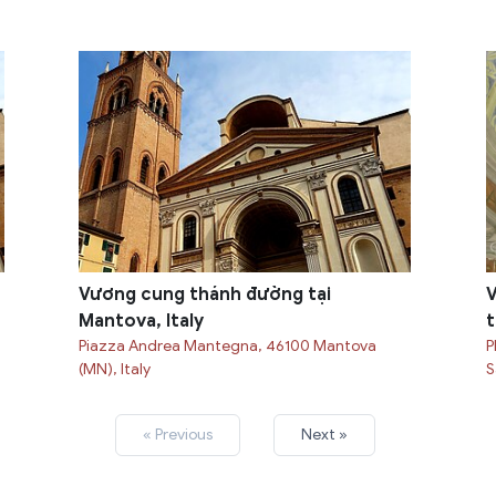
Vương cung thánh đường tại
V
Mantova, Italy
t
Piazza Andrea Mantegna, 46100 Mantova
P
(MN), Italy
S
« Previous
Next »