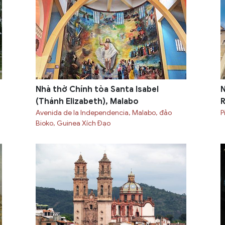
Nhà thờ Chính tòa Santa Isabel
N
(Thánh Elizabeth), Malabo
R
Avenida de la Independencia, Malabo, đảo
P
Bioko, Guinea Xích Đạo