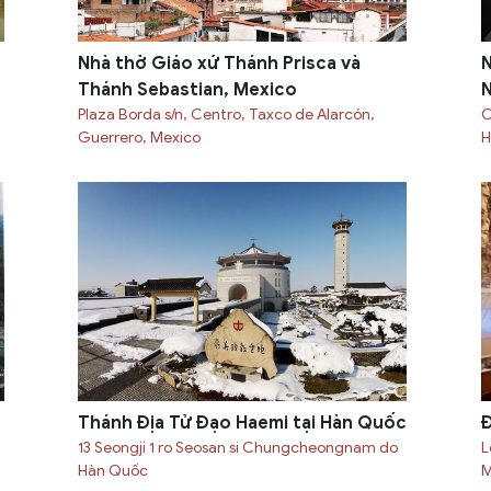
Nhà thờ Giáo xứ Thánh Prisca và
N
Thánh Sebastian, Mexico
N
Plaza Borda s/n, Centro, Taxco de Alarcón,
C
Guerrero, Mexico
H
Thánh Địa Tử Đạo Haemi tại Hàn Quốc
Đ
13 Seongji 1 ro Seosan si Chungcheongnam do
L
Hàn Quốc
M