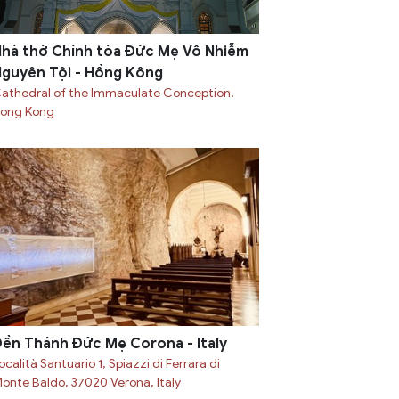
hà thờ Chính tòa Đức Mẹ Vô Nhiễm
guyên Tội - Hồng Kông
athedral of the Immaculate Conception,
ong Kong
ền Thánh Đức Mẹ Corona - Italy
ocalità Santuario 1, Spiazzi di Ferrara di
onte Baldo, 37020 Verona, Italy