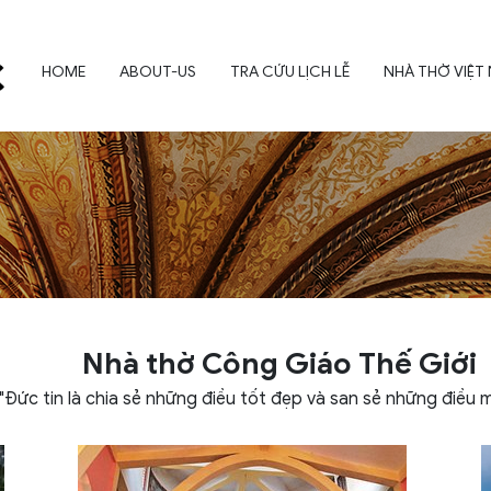
HOME
ABOUT-US
TRA CỨU LỊCH LỄ
NHÀ THỜ VIỆT
Nhà thờ Công Giáo Thế Giới
"Đức tin là chia sẻ những điều tốt đẹp và san sẻ những điều 