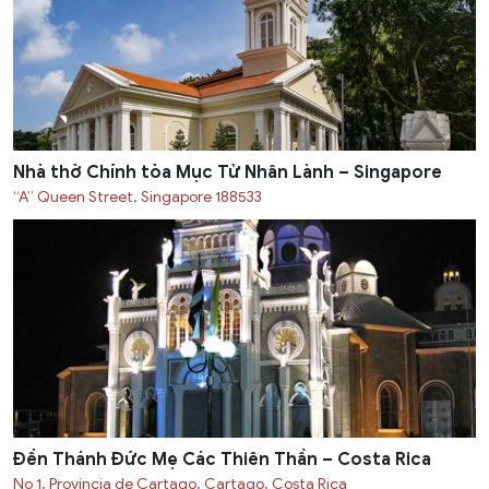
Nhà thờ Chính tòa Mục Tử Nhân Lành – Singapore
“A” Queen Street, Singapore 188533
Đền Thánh Đức Mẹ Các Thiên Thần – Costa Rica
No 1, Provincia de Cartago, Cartago, Costa Rica