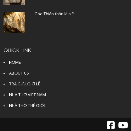
Các Thiên thần là ai?
QUICK LINK
HOME
ABOUT US
TRA CỨU GIỜ LỄ
NHÀ THỜ VIỆT NAM
NHÀ THỜ THẾ GIỚI