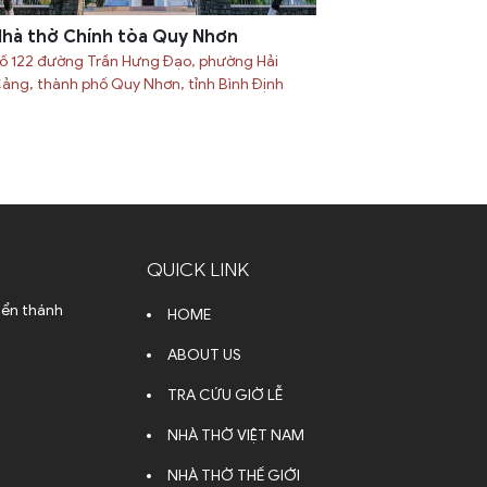
hà thờ Chính tòa Quy Nhơn
ố 122 đường Trần Hưng Đạo, phường Hải
ảng, thành phố Quy Nhơn, tỉnh Bình Định
QUICK LINK
iển thánh
HOME
ABOUT US
TRA CỨU GIỜ LỄ
NHÀ THỜ VIỆT NAM
NHÀ THỜ THẾ GIỚI