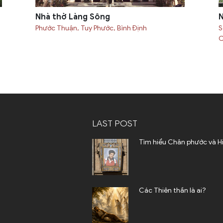
Nhà thờ Làng Sông
N
Phước Thuận, Tuy Phước, Bình Định
S
C
LAST POST
Tìm hiểu Chân phước và H
Các Thiên thần là ai?