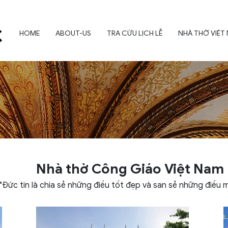
HOME
ABOUT-US
TRA CỨU LỊCH LỄ
NHÀ THỜ VIỆT
Nhà thờ Công Giáo Việt Nam
"Đức tin là chia sẻ những điều tốt đẹp và san sẻ những điều 