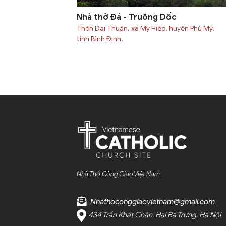
Nhà thờ Đá - Truông Dốc
Thôn Đại Thuận, xã Mỹ Hiệp, huyện Phù Mỹ,
tỉnh Bình Định.
Nhà Thờ Công Giáo Việt Nam
Nhathoconggiaovietnam@gmail.com
434 Trần Khát Chân, Hai Bà Trưng, Hà Nội