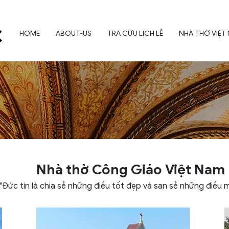
HOME
ABOUT-US
TRA CỨU LỊCH LỄ
NHÀ THỜ VIỆT
Nhà thờ Công Giáo Việt Nam
"Đức tin là chia sẻ những điều tốt đẹp và san sẻ những điều 