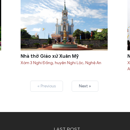
Nhà thờ Giáo xứ Xuân Mỹ
N
Xóm 3 Nghi Đồng, huyện Nghi Lộc, Nghệ An
X
A
« Previous
Next »
LAST POST