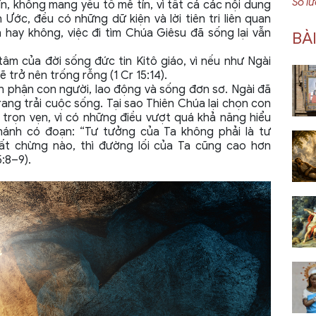
Số l
ín, không mang yếu tố mê tín, vì tất cả các nội dung
ớc, đều có những dữ kiện và lời tiên tri liên quan
 hay không, việc đi tìm Chúa Giêsu đã sống lại vẫn
BÀ
tâm của đời sống đức tin Kitô giáo, vì nếu như Ngài
ẽ trở nên trống rỗng (1 Cr 15:14).
n phận con người, lao động và sống đơn sơ. Ngài đã
ang trải cuộc sống. Tại sao Thiên Chúa lại chọn con
 trọn vẹn, vì có những điều vượt quá khả năng hiểu
hánh có đoạn: “Tư tưởng của Ta không phải là tư
ất chừng nào, thì đường lối của Ta cũng cao hơn
:8–9).