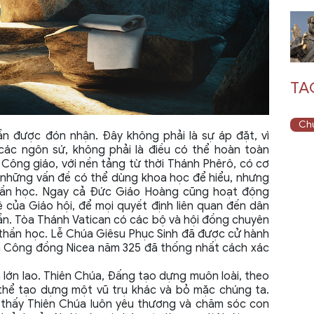
TA
Chú
n được đón nhận. Đây không phải là sự áp đặt, vì
các ngôn sứ, không phải là điều có thể hoàn toàn
i Công giáo, với nền tảng từ thời Thánh Phêrô, có cơ
ó những vấn đề có thể dùng khoa học để hiểu, nhưng
hần học. Ngay cả Đức Giáo Hoàng cũng hoạt động
ệ của Giáo hội, để mọi quyết định liên quan đến dân
n. Tòa Thánh Vatican có các bộ và hội đồng chuyên
à thần học. Lễ Chúa Giêsu Phục Sinh đã được cử hành
 Công đồng Nicea năm 325 đã thống nhất cách xác
lớn lao. Thiên Chúa, Đấng tạo dựng muôn loài, theo
thể tạo dựng một vũ trụ khác và bỏ mặc chúng ta.
 thấy Thiên Chúa luôn yêu thương và chăm sóc con