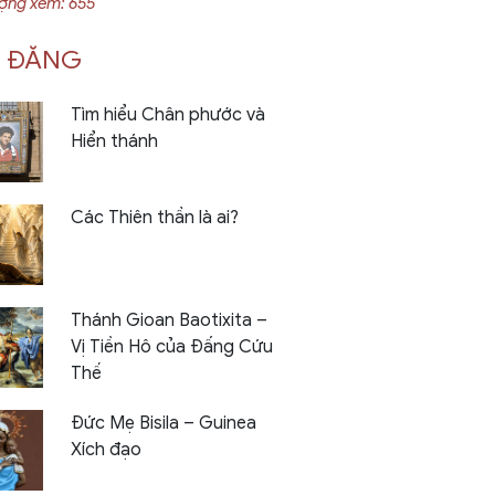
ượng xem: 655
I ĐĂNG
Tìm hiểu Chân phước và
Hiển thánh
Các Thiên thần là ai?
Thánh Gioan Baotixita –
Vị Tiền Hô của Đấng Cứu
Thế
Đức Mẹ Bisila – Guinea
Xích đạo