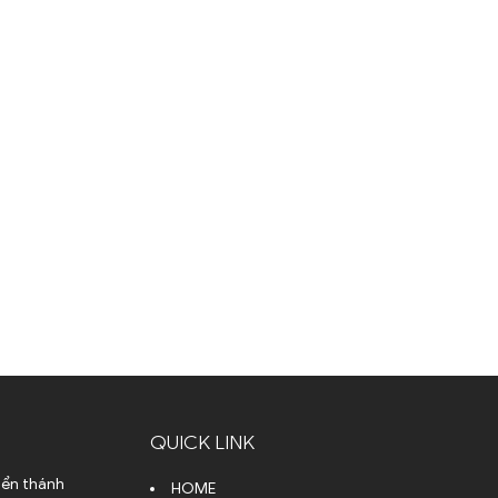
QUICK LINK
iển thánh
HOME