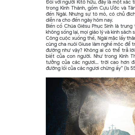
Đối với người Kitô hữu, đây là một xác t
trong Kinh Thánh, gồm Cựu Ước và Tân Ư
đến Ngài. Nhưng sự tò mò, có chủ đích
diễn ra cho đến ngày hôm nay.
Biến cố Chúa Giêsu Phục Sinh là trung 
không sống lại, mọi giáo lý và kinh sách s
Công cuộc xuống thế, Ngài mặc lấy thâ
cùng cha nuôi Giuse làm nghề mộc để tr
đường như vậy? Không ai có thể trả lời
biết của con người. Như trong Kinh T
tưởng của các ngươi… trời cao hơn đ
đường lối của các ngươi chừng ấy” (Is 55