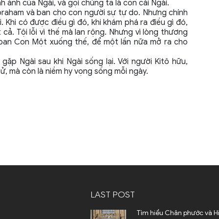
 ảnh của Ngài, và gọi chúng ta là con cái Ngài.
Abraham và ban cho con người sự tự do. Nhưng chính
 Khi có được điều gì đó, khi khám phá ra điều gì đó,
cả. Tội lỗi vì thế mà lan rộng. Nhưng vì lòng thương
 ban Con Một xuống thế, để một lần nữa mở ra cho
ặp Ngài sau khi Ngài sống lại. Với người Kitô hữu,
sử, mà còn là niềm hy vọng sống mỗi ngày.
LAST POST
Tìm hiểu Chân phước và H