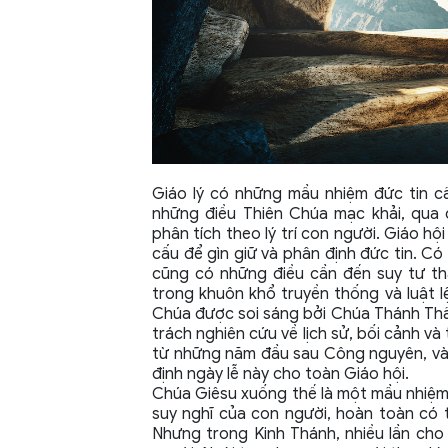
Giáo lý có những mầu nhiệm đức tin cầ
những điều Thiên Chúa mạc khải, qua 
phân tích theo lý trí con người. Giáo hộ
cấu để gìn giữ và phân định đức tin. C
cũng có những điều cần đến suy tư t
trong khuôn khổ truyền thống và luật l
Chúa được soi sáng bởi Chúa Thánh Thầ
trách nghiên cứu về lịch sử, bối cảnh v
từ những năm đầu sau Công nguyên, và
định ngày lễ này cho toàn Giáo hội.
Chúa Giêsu xuống thế là một mầu nhiệm 
suy nghĩ của con người, hoàn toàn có 
Nhưng trong Kinh Thánh, nhiều lần cho