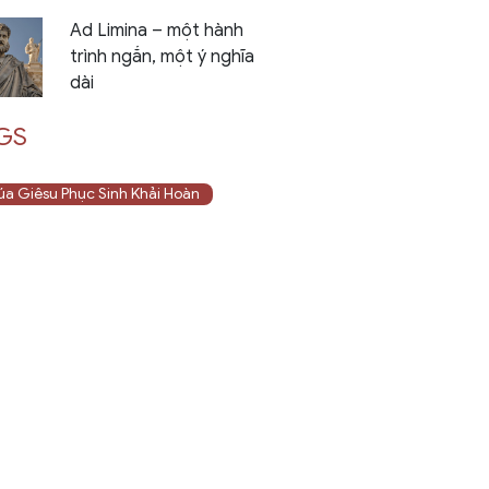
Ad Limina – một hành
trình ngắn, một ý nghĩa
dài
GS
a Giêsu Phục Sinh Khải Hoàn