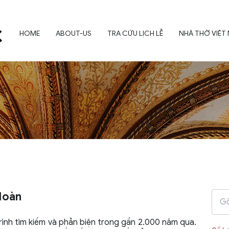
HOME
ABOUT-US
TRA CỨU LỊCH LỄ
NHÀ THỜ VIỆT
Hoàn
trình tìm kiếm và phản biện trong gần 2.000 năm qua.