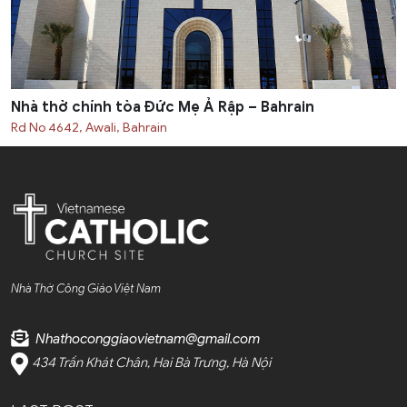
Nhà thờ chính tòa Đức Mẹ Ả Rập – Bahrain
Rd No 4642, Awali, Bahrain
Nhà Thờ Công Giáo Việt Nam
Nhathoconggiaovietnam@gmail.com
434 Trần Khát Chân, Hai Bà Trưng, Hà Nội