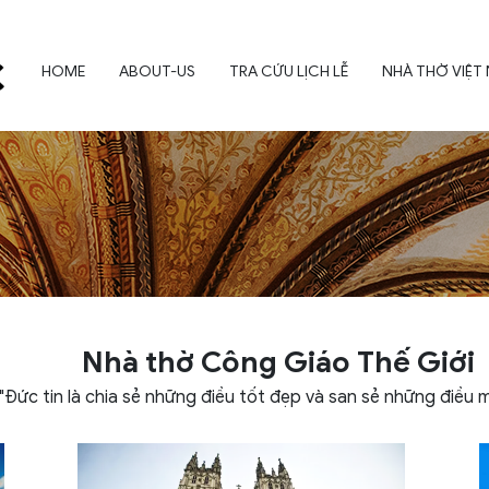
HOME
ABOUT-US
TRA CỨU LỊCH LỄ
NHÀ THỜ VIỆT
Nhà thờ Công Giáo Thế Giới
"Đức tin là chia sẻ những điều tốt đẹp và san sẻ những điều 