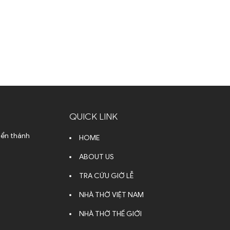
QUICK LINK
iển thánh
HOME
ABOUT US
TRA CỨU GIỜ LỄ
NHÀ THỜ VIỆT NAM
NHÀ THỜ THẾ GIỚI