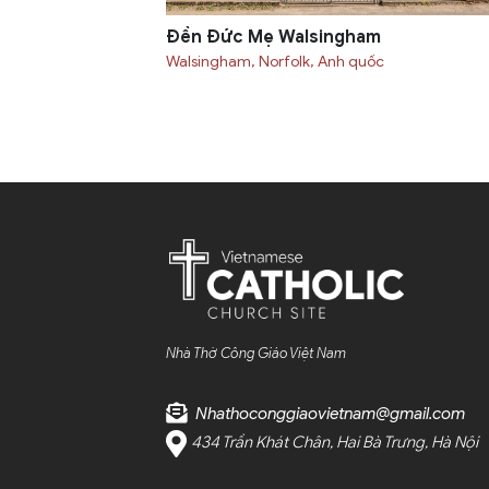
Ðền Ðức Mẹ Walsingham
Walsingham, Norfolk, Anh quốc
Nhà Thờ Công Giáo Việt Nam
Nhathoconggiaovietnam@gmail.com
434 Trần Khát Chân, Hai Bà Trưng, Hà Nội