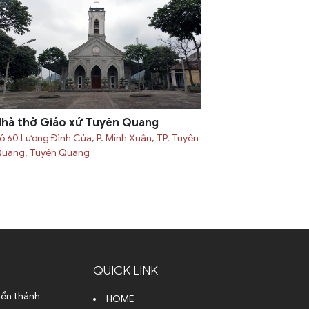
hà thờ Giáo xứ Tuyên Quang
ố 60 Lương Đình Của, P. Minh Xuân, TP. Tuyên
uang, Tuyên Quang
QUICK LINK
iển thánh
HOME