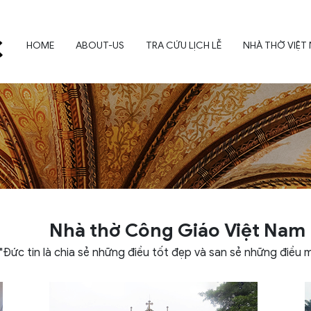
HOME
ABOUT-US
TRA CỨU LỊCH LỄ
NHÀ THỜ VIỆT
Nhà thờ Công Giáo Việt Nam
"Đức tin là chia sẻ những điều tốt đẹp và san sẻ những điều 