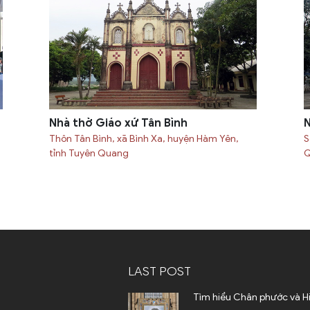
Nhà thờ Giáo xứ Tân Bình
N
Thôn Tân Bình, xã Bình Xa, huyện Hàm Yên,
S
tỉnh Tuyên Quang
Q
LAST POST
Tìm hiểu Chân phước và H