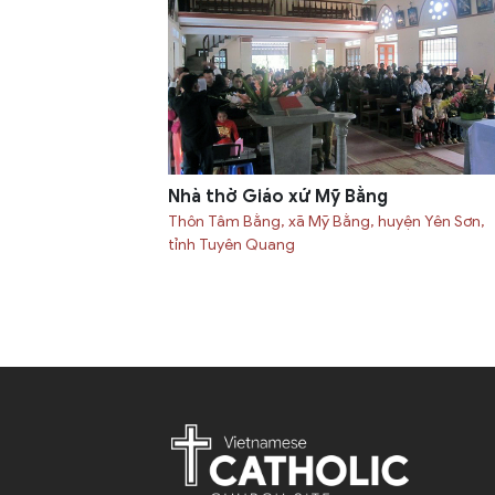
Nhà thờ Giáo xứ Mỹ Bằng
Thôn Tâm Bằng, xã Mỹ Bằng, huyện Yên Sơn,
tỉnh Tuyên Quang