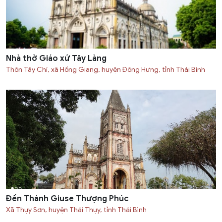
Nhà thờ Giáo xứ Tây Làng
Thôn Tây Chí, xã Hồng Giang, huyện Đông Hưng, tỉnh Thái Bình
Đền Thánh Giuse Thượng Phúc
Xã Thụy Sơn, huyện Thái Thụy, tỉnh Thái Bình