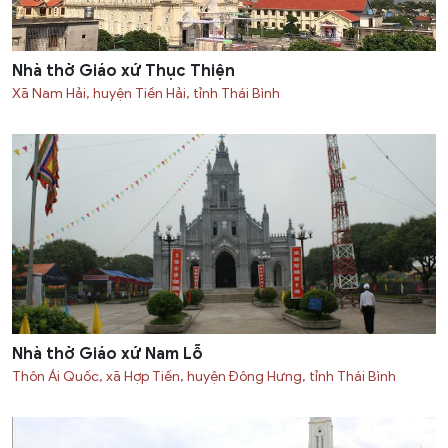
Nhà thờ Giáo xứ Thục Thiện
Xã Nam Hải, huyện Tiền Hải, tỉnh Thái Bình
Nhà thờ Giáo xứ Nam Lỗ
Thôn Ái Quốc, xã Hợp Tiến, huyện Đông Hưng, tỉnh Thái Bình