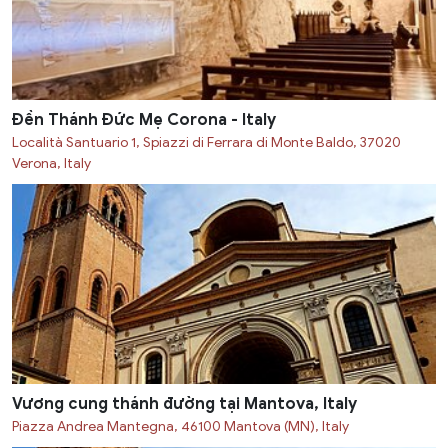
Đền Thánh Đức Mẹ Corona - Italy
Località Santuario 1, Spiazzi di Ferrara di Monte Baldo, 37020
Verona, Italy
Vương cung thánh đường tại Mantova, Italy
Piazza Andrea Mantegna, 46100 Mantova (MN), Italy