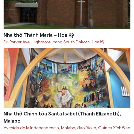
Nhà thờ Thánh Maria – Hoa Kỳ
311 Parker Ave, Highmore, bang South Dakota, Hoa Kỳ
Nhà thờ Chính tòa Santa Isabel (Thánh Elizabeth),
Malabo
Avenida de la Independencia, Malabo, đảo Bioko, Guinea Xích Đạo