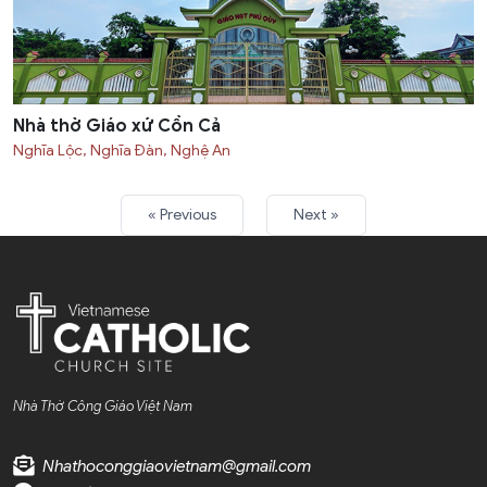
Nhà thờ Giáo xứ Cồn Cả
Nghĩa Lộc, Nghĩa Đàn, Nghệ An
« Previous
Next »
Nhà Thờ Công Giáo Việt Nam
Nhathoconggiaovietnam@gmail.com