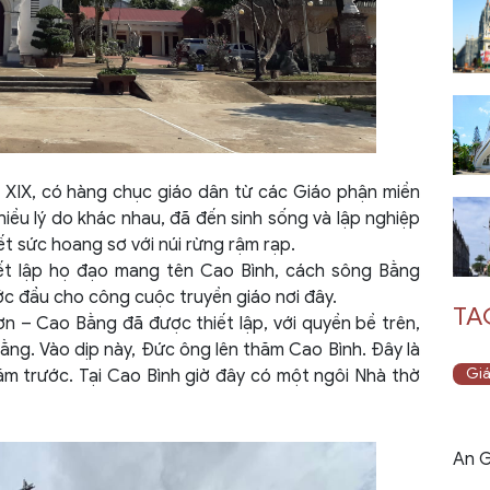
XIX, có hàng chục giáo dân từ các Giáo phận miền
iều lý do khác nhau, đã đến sinh sống và lập nghiệp
ết sức hoang sơ với núi rừng rậm rạp.
ết lập họ đạo mang tên Cao Bình, cách sông Bằng
ớc đầu cho công cuộc truyền giáo nơi đây.
TA
n – Cao Bằng đã được thiết lập, với quyền bề trên,
ằng. Vào dịp này, Đức ông lên thăm Cao Bình. Đây là
Giá
năm trước. Tại Cao Bình giờ đây có một ngôi Nhà thờ
An G