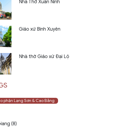
Nhà Thờ Xuân Ninh
Giáo xứ Bình Xuyên
Nhà thờ Giáo xứ Đại Lộ
GS
o phận Lạng Sơn & Cao Bằng
iang (8)