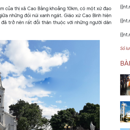
{{nt
âm của thị xã Cao Bằng khoảng 10km, có một xứ đạo
iữa những đồi núi xanh ngát. Giáo xứ Cao Bình hiện
{{nt
 đã trở nên rất đỗi thân thuộc với những người dân
{{nt
Số l
BÀ