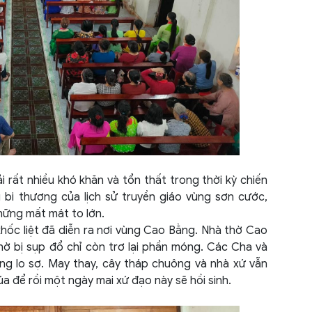
Kiên
Kon 
Lai 
Long
Lào 
Lâm 
rất nhiều khó khăn và tổn thất trong thời kỳ chiến
bi thương của lịch sử truyền giáo vùng sơn cước,
Lạng
hững mất mát to lớn.
hốc liệt đã diễn ra nơi vùng Cao Bằng. Nhà thờ Cao
Nam 
hờ bị sụp đổ chỉ còn trơ lại phần móng. Các Cha và
g lo sợ. May thay, cây tháp chuông và nhà xứ vẫn
Nghệ
 để rồi một ngày mai xứ đạo này sẽ hồi sinh.
Ninh