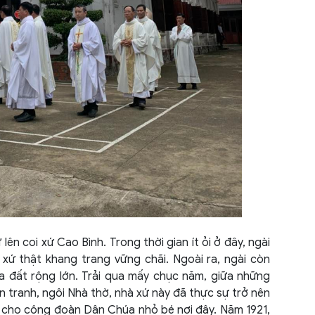
Cao 
Cà M
Cần 
Điện 
Đà N
Đắk 
Đắk 
Đồng
n coi xứ Cao Bình. Trong thời gian ít ỏi ở đây, ngài
Đồng
ứ thật khang trang vững chãi. Ngoài ra, ngài còn
 đất rộng lớn. Trải qua mấy chục năm, giữa những
Gia L
 tranh, ngôi Nhà thờ, nhà xứ này đã thực sự trở nên
đỡ cho cộng đoàn Dân Chúa nhỏ bé nơi đây. Năm 1921,