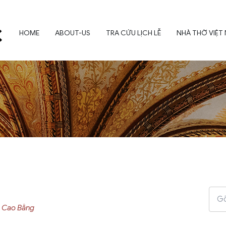
HOME
ABOUT-US
TRA CỨU LỊCH LỄ
NHÀ THỜ VIỆT
h Cao Bằng