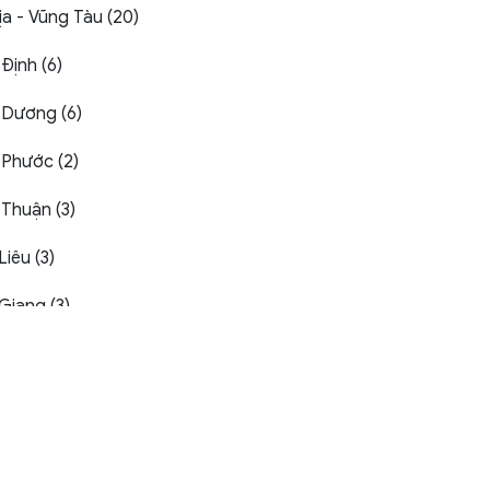
ịa - Vũng Tàu (20)
 Định (6)
 Dương (6)
 Phước (2)
 Thuận (3)
Liêu (3)
Giang (3)
Kạn (1)
Ninh (4)
Tre (4)