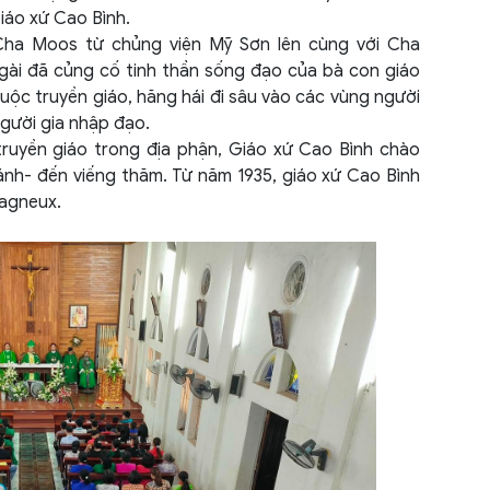
Hoà 
iáo xứ Cao Bình.
Cha Moos từ chủng viện Mỹ Sơn lên cùng với Cha
Hà G
ngài đã củng cố tinh thần sống đạo của bà con giáo
Hà N
uộc truyền giáo, hăng hái đi sâu vào các vùng người
người gia nhập đạo.
Hà N
ruyền giáo trong địa phận, Giáo xứ Cao Bình chào
h- đến viếng thăm. Từ năm 1935, giáo xứ Cao Bình
Hà T
agneux.
Hưng
Hải 
Hải 
Hậu 
Hồ C
Khán