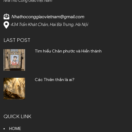
Nhà Thờ Công Giáo Việt Nam
Cà Mau (1)
Nhathoconggiaovietnam@gmail.com
Cần Thơ (2)
434 Trần Khát Chân, Hai Bà Trưng, Hà Nội
Điện Biên (1)
LAST POST
Đà Nẵng (6)
Tìm hiểu Chân phước và Hiển thánh
Đắk Lắk (4)
Đắk Nông (2)
Các Thiên thần là ai?
Đồng Nai (23)
Đồng Tháp (3)
Gia Lai (4)
QUICK LINK
Hoà Bình (2)
HOME