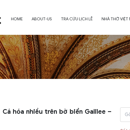
HOME
ABOUT-US
TRA CỨU LỊCH LỄ
NHÀ THỜ VIỆT
 Cá hóa nhiều trên bờ biển Galilee –