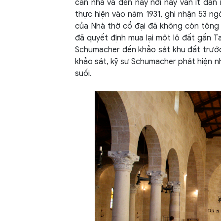
căn nhà và đến nay nơi này vẫn ít dân
thực hiện vào năm 1931, ghi nhận 53 ngô
của Nhà thờ cổ đại đã không còn tông 
đã quyết định mua lại một lô đất gần 
Schumacher đến khảo sát khu đất trước 
khảo sát, kỹ sư Schumacher phát hiện n
suối.