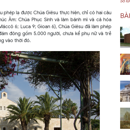
Số l
u phép lạ được Chúa Giêsu thực hiện, chỉ có hai câu
BÀ
úc Âm: Chúa Phục Sinh và làm bánh mì và cá hóa
Máccô 6; Luca 9; Gioan 6), Chúa Giêsu đã làm phép
 đám đông gồm 5.000 người, chưa kể phụ nữ và trẻ
g vào thời đó.