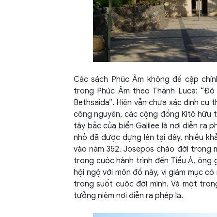
Các sách Phúc Âm không đề cập chính
trong Phúc Âm theo Thánh Luca: “Đó l
Bethsaida”. Hiện vẫn chưa xác định cụ t
công nguyên, các cộng đồng Kitô hữu t
tây bắc của biển Galilee là nơi diễn ra 
nhỏ đã được dựng lên tại đây, nhiều k
vào năm 352. Josepos chào đời trong m
trong cuộc hành trình đến Tiểu Á, ông 
hội ngộ với môn đồ này, vị giám mục có
trong suốt cuộc đời mình. Và một tron
tưởng niệm nơi diễn ra phép lạ.