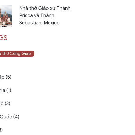
Nhà thờ Giáo xứ Thánh
Prisca và Thánh
Sebastian, Mexico
GS
 thờ Công Giáo
ập (5)
ia (1)
ộ (3)
Quốc (4)
3)