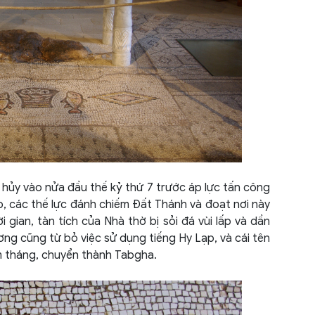
Đảo 
Đông
Đức 
Esto
Ethio
Gruzi
 hủy vào nửa đầu thế kỷ thứ 7 trước áp lực tấn công
p, các thế lực đánh chiếm Đất Thánh và đoạt nơi này
Guin
 gian, tàn tích của Nhà thờ bị sỏi đá vùi lấp và dần
ơng cũng từ bỏ việc sử dụng tiếng Hy Lạp, và cái tên
Hàn 
 tháng, chuyển thành Tabgha.
Hoa 
Hong