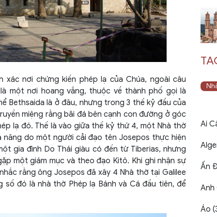
TA
 xác nơi chứng kiến phép lạ của Chúa, ngoài câu
Nhà
à một nơi hoang vắng, thuộc về thành phố gọi là
hể Bethsaida là ở đâu, nhưng trong 3 thế kỷ đầu của
ruyền miệng rằng bãi đá bên cạnh con đường ở góc
Ai C
phép lạ đó. Thế là vào giữa thế kỷ thứ 4, một Nhà thờ
hả năng do một người cải đạo tên Josepos thực hiện
Alger
ột gia đình Do Thái giàu có đến từ Tiberias, nhưng
gặp một giám mục và theo đạo Kitô. Khi ghi nhận sự
Ấn Đ
 nhắc rằng ông Josepos đã xây 4 Nhà thờ tại Galilee
g số đó là nhà thờ Phép lạ Bánh và Cá đầu tiên, để
Anh 
Áo (