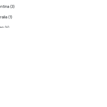
ntina (3)
alia (1)
an (6)
ain (1)
)
iển Ngà (1)
ào Nha (6)
ia (1)
ia and Herzegovina