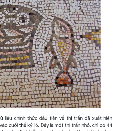
Hung
Icel
Indo
Israe
Italy
Jord
Kaza
Leba
Mala
 liệu chính thức đầu tiên về thị trấn đã xuất hiện
Malt
o cuối thế kỷ 16. Đây là một thị trấn nhỏ, chỉ có 44