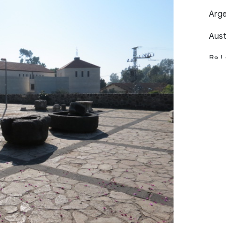
Arge
Austr
Ba L
Bahr
Bỉ (7
Bờ B
Bồ Đ
Boliv
Bosn
(1)