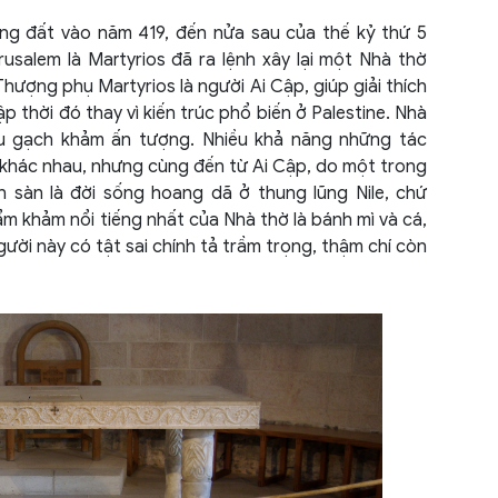
Brazi
ng đất vào năm 419, đến nửa sau của thế kỷ thứ 5
Bulga
salem là Martyrios đã ra lệnh xây lại một Nhà thờ
hượng phụ Martyrios là người Ai Cập, giúp giải thích
Camp
p thời đó thay vì kiến trúc phổ biến ở Palestine. Nhà
ều gạch khảm ấn tượng. Nhiều khả năng những tác
Cana
a khác nhau, nhưng cùng đến từ Ai Cập, do một trong
 sàn là đời sống hoang dã ở thung lũng Nile, chứ
Chile
hẩm khảm nổi tiếng nhất của Nhà thờ là bánh mì và cá,
Colo
gười này có tật sai chính tả trầm trọng, thậm chí còn
Cộng
Cost
Croa
Cuba
Đài 