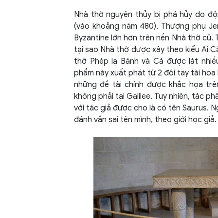
Nhà thờ nguyên thủy bị phá hủy do độ
(vào khoảng năm 480), Thượng phụ Jeru
Byzantine lớn hơn trên nền Nhà thờ cũ. T
tại sao Nhà thờ được xây theo kiểu Ai Cậ
thờ Phép lạ Bánh và Cá được lát nhi
phẩm này xuất phát từ 2 đôi tay tài ho
những đề tài chính được khắc họa trên
không phải tại Galilee. Tuy nhiên, tác p
với tác giả được cho là có tên Saurus. N
đánh vần sai tên mình, theo giới học giả.