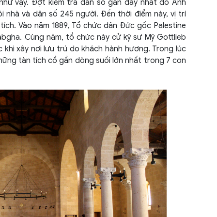
 như vậy. Đợt kiểm tra dân số gần đây nhất do Anh
Mexi
i nhà và dân số 245 người. Đến thời điểm này, vị trí
tích. Vào năm 1889, Tổ chức dân Đức gốc Palestine
Mona
Tabgha. Cùng năm, tổ chức này cử kỹ sư Mỹ Gottlieb
khi xây nơi lưu trú do khách hành hương. Trong lúc
Mông
hững tàn tích cổ gần dòng suối lớn nhất trong 7 con
Myan
Na U
Nam 
New 
Nga 
Nhật
Nica