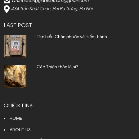
Nhathoconggiaovietnam@gmail.com
Bosnia and Herzegovina
434 Trần Khát Chân, Hai Bà Trưng, Hà Nội
(1)
LAST POST
Brazil (3)
Tìm hiểu Chân phước và Hiển thánh
Bulgaria (1)
Campuchia (4)
Canada (4)
Các Thiên thần là ai?
Chile (2)
Colombia (4)
QUICK LINK
Cộng Hòa Séc (3)
HOME
Costa Rica (1)
ABOUT US
Croatia (1)