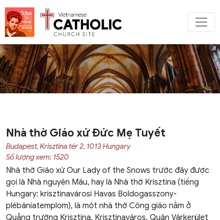
Nhà thờ Giáo xứ Đức Mẹ Tuyết
Budapest, Krisztina tér 2, 1013 Hungary
Số lượng xem: 1520
Nhà thờ Giáo xứ Our Lady of the Snows trước đây được
gọi là Nhà nguyện Máu, hay là Nhà thờ Krisztina (tiếng
Hungary: krisztinavárosi Havas Boldogasszony-
plébániatemplom), là một nhà thờ Công giáo nằm ở
Quảng trường Krisztina, Krisztinaváros, Quận Várkerület