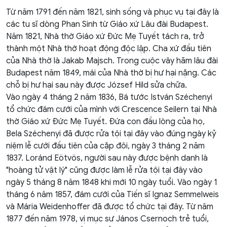
Từ năm 1791 đến năm 1821, sinh sống và phục vụ tại đây là
các tu sĩ dòng Phan Sinh từ Giáo xứ Lâu đài Budapest.
Năm 1821, Nhà thờ Giáo xứ Đức Mẹ Tuyết tách ra, trở
thành một Nhà thờ hoạt động độc lập. Cha xứ đầu tiên
của Nhà thờ là Jakab Majsch. Trong cuộc vây hãm lâu đài
Budapest năm 1849, mái của Nhà thờ bị hư hại nặng. Các
chỗ bị hư hại sau này được József Hild sửa chữa.
Vào ngày 4 tháng 2 năm 1836, Bá tước István Széchenyi
tổ chức đám cưới của mình với Crescence Seilern tại Nhà
thờ Giáo xứ Đức Mẹ Tuyết. Đứa con đầu lòng của họ,
Bela Széchenyi đã được rửa tội tại đây vào đúng ngày kỷ
niệm lễ cưới đầu tiên của cặp đôi, ngày 3 tháng 2 năm
1837. Loránd Eötvös, người sau này được bệnh danh là
"hoàng tử vật lý" cũng được làm lễ rửa tội tại đây vào
ngày 5 tháng 8 năm 1848 khi mới 10 ngày tuổi. Vào ngày 1
tháng 6 năm 1857, đám cưới của Tiến sĩ Ignaz Semmelweis
và Mária Weidenhoffer đã được tổ chức tại đây. Từ năm
1877 đến năm 1978, vị mục sư János Csernoch trẻ tuổi,