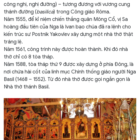
công nghị, nghị đường) – tương đương với
vương cung
thánh đường
(
basilica
) trong
Công giáo Rôma
.
Năm 1555, để kỉ niệm chiến thắng quân Mông Cổ, vị Sa
hoàng đầu tiên của Nga là Ivan bạo chúa đã ra lệnh cho
kiến trúc sư Postnik Yakovlev xây dựng một nhà thờ thật
tráng lệ.
Năm 1561, công trình này được hoàn thành. Khi đó nhà
thờ chỉ có 8 tòa tháp.
Năm 1588, tòa tháp thứ 9 được xây dựng ở phía Đông, là
nơi chứa hài cốt của linh mục Chính thống giáo người Nga
Basil (1468 – 1552). Từ đó nhà thờ được gọi ngắn gọn là
Nhà thờ thánh Basil.