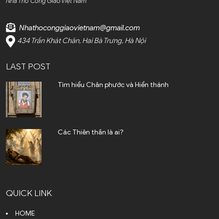
Nhà Thờ Công Giáo Việt Nam
Bolivia (1)
Nhathoconggiaovietnam@gmail.com
Bosnia and Herzegovina
434 Trần Khát Chân, Hai Bà Trưng, Hà Nội
(1)
LAST POST
Brazil (3)
Tìm hiểu Chân phước và Hiển thánh
Bulgaria (1)
Campuchia (4)
Canada (4)
Các Thiên thần là ai?
Chile (2)
Colombia (4)
QUICK LINK
Cộng Hòa Séc (3)
HOME
Costa Rica (1)