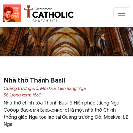
Nhà thờ Thánh Basil
Quảng trường Đỏ, Moskva, Liên Bang Nga
Số lượng xem: 1660
Nhà thờ chính tòa Thánh Basiliô Hiển phúc (
tiếng Nga
:
Собор Василия Блаженного) là một nhà thờ
Chính
thống giáo Nga
tọa lạc tại
Quảng trường Đỏ
,
Moskva
, LB
Nga.