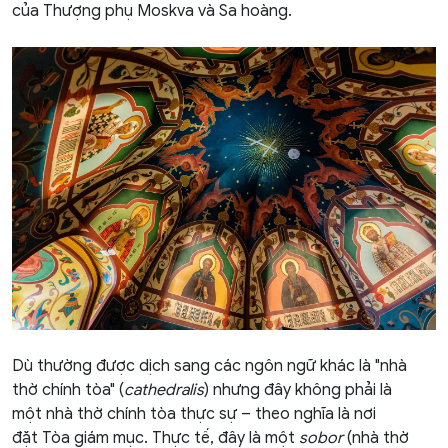
của
Thượng phụ Moskva
và
Sa hoàng
.
Dù thường được dịch sang các ngôn ngữ khác là "nhà
thờ chính tòa" (
cathedralis
) nhưng đây không phải là
một
nhà thờ chính tòa
thực sự – theo nghĩa là nơi
đặt
Tòa giám mục
. Thực tế, đây là một
sobor
(nhà thờ