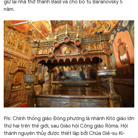
giữ lại nhà thờ thánh Basil và cho bỏ tù Baranovsky 5
năm.
P/s: Chính thống giáo Đông phương là nhánh Kitô giáo lớn
thứ hai trên thế giới, sau
Giáo hội Công giáo Rôma
. Hội
thánh nguyên thủy được thiết lập bởi
Chúa Giê-su Ki-