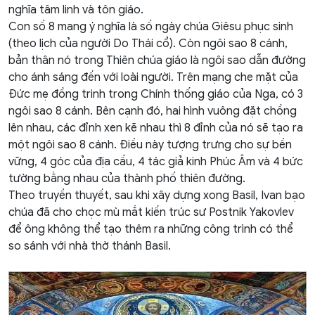
nghĩa tâm linh và tôn giáo.
Con số 8 mang ý nghĩa là số ngày chúa Giêsu phục sinh
(theo lịch của người Do Thái cổ). Còn ngôi sao 8 cánh,
bản thân nó trong Thiên chúa giáo là ngôi sao dẫn đường
cho ánh sáng đến với loài người. Trên mạng che mặt của
Đức mẹ đồng trinh trong Chính thống giáo của Nga, có 3
ngôi sao 8 cánh. Bên cạnh đó, hai hình vuông đặt chồng
lên nhau, các đỉnh xen kẽ nhau thì 8 đỉnh của nó sẽ tạo ra
một ngôi sao 8 cánh. Điều này tượng trưng cho sự bền
vững, 4 góc của địa cầu, 4 tác giả kinh Phúc Âm và 4 bức
tường bằng nhau của thành phố thiên đường.
Theo truyền thuyết, sau khi xây dựng xong Basil, Ivan bạo
chúa đã cho chọc mù mắt kiến trúc sư Postnik Yakovlev
để ông không thể tạo thêm ra những công trình có thể
so sánh với nhà thờ thánh Basil.