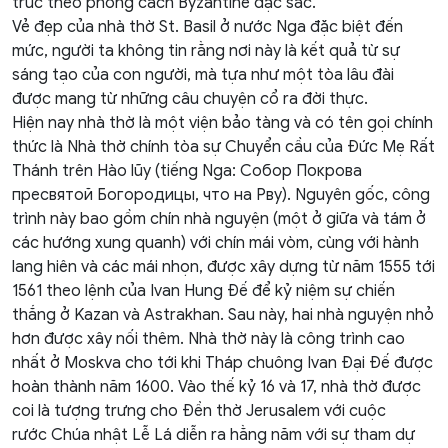
trúc theo phong cách Byzantine đặc sắc.
Vẻ đẹp của nhà thờ St. Basil ở nước Nga đặc biệt đến
mức, người ta không tin rằng nơi này là kết quả từ sự
sáng tạo của con người, mà tựa như một tòa lâu đài
được mang từ những câu chuyện cổ ra đời thực.
Hiện nay nhà thờ là một viện bảo tàng và có tên gọi chính
thức là Nhà thờ chính tòa sự Chuyển cầu của Đức Mẹ Rất
Thánh trên Hào lũy (
tiếng Nga
: Собор Покрова
пресвятой Богородицы, что на Рву). Nguyên gốc, công
trình này bao gồm chín nhà nguyện (một ở giữa và tám ở
các hướng xung quanh) với chín mái vòm, cùng với hành
lang hiên và các mái nhọn, được xây dựng từ năm 1555 tới
1561 theo lệnh của
Ivan Hung Đế
để kỷ niệm sự chiến
thắng ở Kazan và Astrakhan. Sau này, hai nhà nguyện nhỏ
hơn được xây nối thêm. Nhà thờ này là công trình cao
nhất ở Moskva cho tới khi Tháp chuông Ivan Đại Đế được
hoàn thành năm 1600. Vào thế kỷ 16 và 17, nhà thờ được
coi là tượng trưng cho
Đền thờ Jerusalem
với cuộc
rước
Chúa nhật Lễ Lá
diễn ra hằng năm với sự tham dự