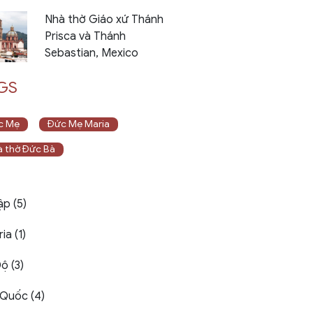
Nhà thờ Giáo xứ Thánh
Prisca và Thánh
Sebastian, Mexico
GS
c Mẹ
Đức Mẹ Maria
 thờ Đức Bà
ập (5)
ia (1)
ộ (3)
Quốc (4)