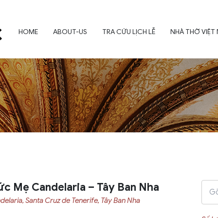
HOME
ABOUT-US
TRA CỨU LỊCH LỄ
NHÀ THỜ VIỆT
c Mẹ Candelaria – Tây Ban Nha
delaria, Santa Cruz de Tenerife, Tây Ban Nha