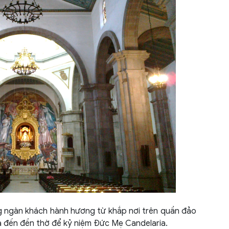
Hong
Hung
Icel
Indo
Israe
Italy
Jord
Kaza
Leba
ng ngàn khách hành hương từ khắp nơi trên quần đảo
Mala
a đến đền thờ để kỷ niệm Đức Mẹ Candelaria.