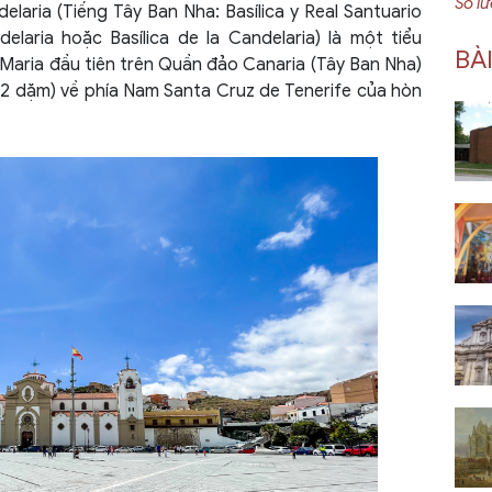
Số l
ria (Tiếng Tây Ban Nha: Basílica y Real Santuario
laria hoặc Basílica de la Candelaria) là một tiểu
BÀ
aria đầu tiên trên Quần đảo Canaria (Tây Ban Nha)
12 dặm) về phía Nam Santa Cruz de Tenerife của hòn