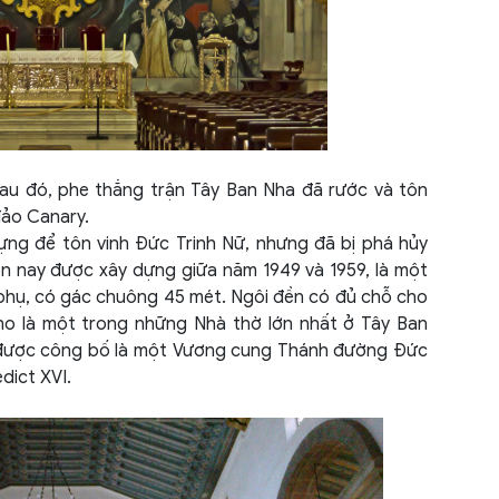
Đài 
Đảo 
Đông
Đức 
sau đó, phe thắng trận Tây Ban Nha đã rước và tôn
đảo Canary.
Esto
ng để tôn vinh Đức Trinh Nữ, nhưng đã bị phá hủy
ện nay được xây dựng giữa năm 1949 và 1959, là một
Ethio
 phụ, có gác chuông 45 mét. Ngôi đền có đủ chỗ cho
ho là một trong những Nhà thờ lớn nhất ở Tây Ban
Gruzi
 được công bố là một Vương cung Thánh đường Đức
Guin
dict XVI.
Hàn 
Hoa 