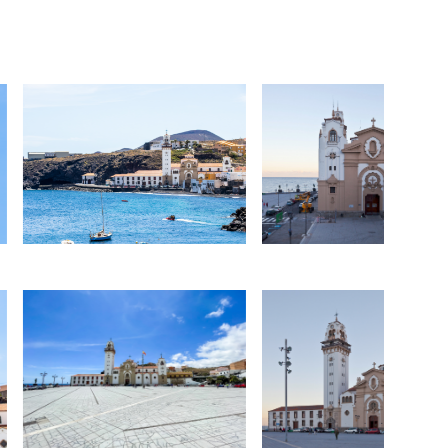
Malt
Mexi
Mona
Mông
Myan
Na U
Nam 
New 
Nga 
Nhật