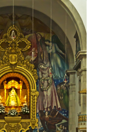
Brazi
Bulga
Camp
Cana
Chile
Colo
Cộng
Cost
Croa
Cuba