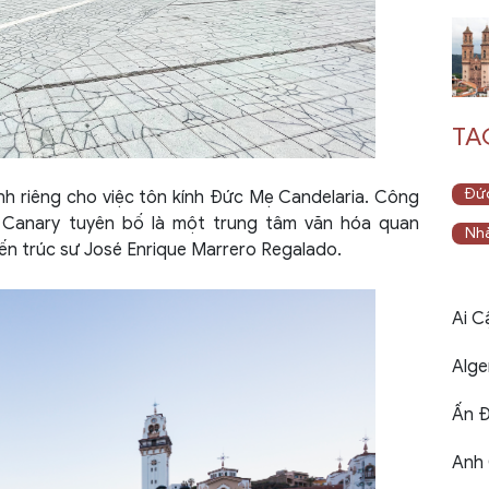
TA
Đứ
 riêng cho việc tôn kính Đức Mẹ Candelaria. Công
 Canary tuyên bố là một trung tâm văn hóa quan
Nhà
iến trúc sư José Enrique Marrero Regalado.
Ai C
Alger
Ấn Đ
Anh 