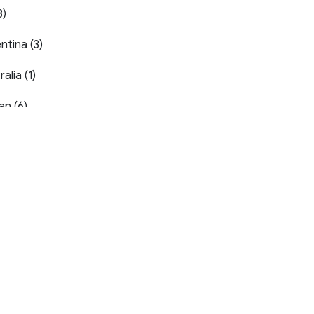
3)
ntina (3)
alia (1)
an (6)
ain (1)
)
iển Ngà (1)
ào Nha (6)
ia (1)
ia and Herzegovina