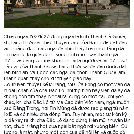
Chiều ngày 19/3/1627, đúng ngày lễ kính Thánh Cả Giuse,
khi hai vị thừa sai chèo thuyền vào cửa Bạng, để bắt đầu
việc giảng đạo, các ngài đã nhìn thấy trên một tảng đá
lớn nằm lồ lộ giữa dòng sông hình một cây thánh giá
được vẽ bằng vôi, mà không rõ ai là người vẽ. Vì được sự
bảo vệ của Thánh Giuse, hai vị thừa sai đã đến được đất
liền bình an, và từ đó các ngài đã chọn Thánh Giuse làm
thánh quan thầy cho xứ truyền giáo này.
Có truyền thuyết kể lại rằng, tại Cửa Bạng có một viên đá
in dấu chân của cha Đắc Lộ, nhưng hiện nay viên đá ấy đã
không còn tìm thấy. Ngoài ra, cũng có một câu chuyện
khác, khi cha Đắc Lộ từ Ma Cao đến Việt Nam, ngài muốn
vào Đàng Trong, nơi Tin Mừng đã được rao giảng từ năm
1615 và có nhiều cha dòng Tên. Tuy nhiên, một sự kiện kỳ
lạ đã xảy ra khi cha Đắc Lộ đang đứng trên mũi thuyền lần
hạt, chuỗi tràng hạt của ngài bất ngờ rơi xuống biển. Cứ
tưởng là mất, nhưng một con cua đã nổi lên và quặp cỗ