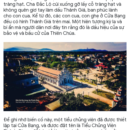
tràng hạt. Cha Đắc Lộ cúi xuống gỡ lấy cỗ tràng hạt và
không quên giơ tay làm dấu Thánh Giá, ban phúc lành
cho con cua. Kể từ đó, các con cua, con ghẹ ở Cửa Bạng
đều có hình Thánh Giá trên mai. Một hiện tượng kỳ lạ và
bí ẩn mà người dân nơi đây tin rằng đó là dấu hiệu của sự
bảo vệ và bầu cử của Thiên Chúa.
Để ghi nhớ biến cố này, một tiểu chủng viện đã được thiết
lập tại Cửa Bạng, và được đặt tên là Tiểu Chủng Viện