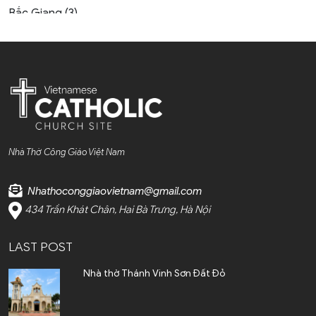
Bắc Giang (3)
Bắc Kạn (1)
Bắc Ninh (4)
Bến Tre (4)
Cao Bằng (1)
Nhà Thờ Công Giáo Việt Nam
Cà Mau (1)
Nhathoconggiaovietnam@gmail.com
Cần Thơ (2)
434 Trần Khát Chân, Hai Bà Trưng, Hà Nội
Điện Biên (1)
LAST POST
Đà Nẵng (6)
Nhà thờ Thánh Vinh Sơn Đất Đỏ
Đắk Lắk (4)