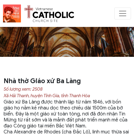
Nhà thờ Giáo xứ Ba Làng
Số lượng xem: 2508
Xã Hải Thanh, huyện Tĩnh Gia, tỉnh Thanh Hóa
Giáo xứ Ba Làng được thành lập từ năm 1846, với bốn
giáo họ nằm kề nhau dọc theo chiều dài 1500m của bờ
biển. Đây là một giáo xứ toàn tòng, nơi đã đón nhận Tin
Mừng từ rất sớm và là mảnh đất phát triển mạnh mẽ của
đạo Công giáo tại miền Bắc Việt Nam.
Cha Alexandre de Rhodes (cha Đắc Lộ), linh mục thừa sai