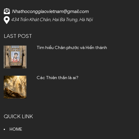
Cà Mau (1)
Nhathoconggiaovietnam@gmail.com
Cần Thơ (2)
434 Trần Khát Chân, Hai Bà Trưng, Hà Nội
Điện Biên (1)
LAST POST
Đà Nẵng (6)
Tìm hiểu Chân phước và Hiển thánh
Đắk Lắk (4)
Đắk Nông (2)
Các Thiên thần là ai?
Đồng Nai (23)
Đồng Tháp (3)
Gia Lai (4)
QUICK LINK
Hoà Bình (2)
HOME
Hà Giang (2)