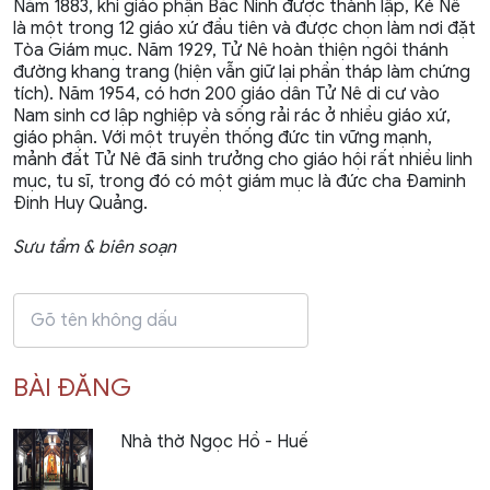
Năm 1883, khi giáo phận Bắc Ninh được thành lập, Kẻ Nê
là một trong 12 giáo xứ đầu tiên và được chọn làm nơi đặt
Tòa Giám mục. Năm 1929, Tử Nê hoàn thiện ngôi thánh
đường khang trang (hiện vẫn giữ lại phần tháp làm chứng
tích). Năm 1954, có hơn 200 giáo dân Tử Nê di cư vào
Nam sinh cơ lập nghiệp và sống rải rác ở nhiều giáo xứ,
giáo phận. Với một truyền thống đức tin vững mạnh,
mảnh đất Tử Nê đã sinh trưởng cho giáo hội rất nhiều linh
mục, tu sĩ, trong đó có một giám mục là đức cha Đaminh
Đinh Huy Quảng.
Sưu tầm & biên soạn
BÀI ĐĂNG
Nhà thờ Ngọc Hồ - Huế