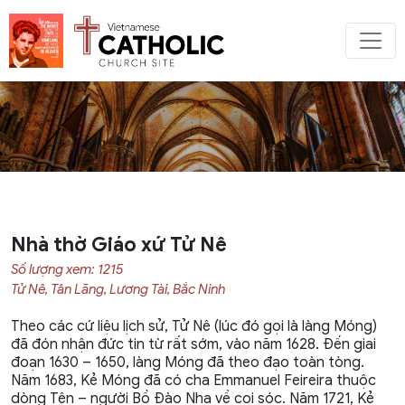
Nhà thờ Giáo xứ Tử Nê
Số lượng xem: 1215
Tử Nê, Tân Lãng, Lương Tài, Bắc Ninh
Theo các cứ liệu lịch sử, Tử Nê (lúc đó gọi là làng Móng)
đã đón nhận đức tin từ rất sớm, vào năm 1628. Đến giai
đoạn 1630 – 1650, làng Móng đã theo đạo toàn tòng.
Năm 1683, Kẻ Móng đã có cha Emmanuel Feireira thuộc
dòng Tên – người Bồ Đào Nha về coi sóc. Năm 1721, Kẻ