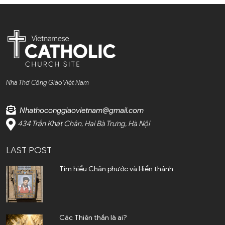
Bắc Kạn (1)
Bắc Ninh (4)
Bến Tre (4)
Cao Bằng (1)
Nhà Thờ Công Giáo Việt Nam
Cà Mau (1)
Nhathoconggiaovietnam@gmail.com
Cần Thơ (2)
434 Trần Khát Chân, Hai Bà Trưng, Hà Nội
Điện Biên (1)
LAST POST
Đà Nẵng (6)
Tìm hiểu Chân phước và Hiển thánh
Đắk Lắk (4)
Đắk Nông (2)
Các Thiên thần là ai?