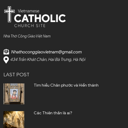
Bắc Ninh (4)
Bến Tre (4)
Cao Bằng (1)
Nhà Thờ Công Giáo Việt Nam
Cà Mau (1)
Nhathoconggiaovietnam@gmail.com
Cần Thơ (2)
434 Trần Khát Chân, Hai Bà Trưng, Hà Nội
Điện Biên (1)
LAST POST
Đà Nẵng (6)
Tìm hiểu Chân phước và Hiển thánh
Đắk Lắk (4)
Đắk Nông (2)
Các Thiên thần là ai?
Đồng Nai (23)