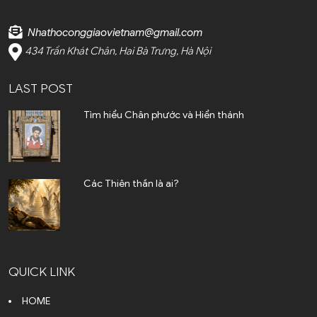
Cà Mau (1)
Nhathoconggiaovietnam@gmail.com
Cần Thơ (2)
434 Trần Khát Chân, Hai Bà Trưng, Hà Nội
Điện Biên (1)
LAST POST
Đà Nẵng (6)
Tìm hiểu Chân phước và Hiển thánh
Đắk Lắk (4)
Đắk Nông (2)
Các Thiên thần là ai?
Đồng Nai (23)
Đồng Tháp (3)
Gia Lai (4)
QUICK LINK
Hoà Bình (2)
HOME