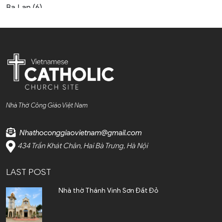
Ba Lan (6)
Bahrain (1)
Bỉ (7)
Bờ Biển Ngà (1)
Bồ Đào Nha (6)
Nhà Thờ Công Giáo Việt Nam
Bolivia (1)
Nhathoconggiaovietnam@gmail.com
Bosnia and Herzegovina
434 Trần Khát Chân, Hai Bà Trưng, Hà Nội
(1)
LAST POST
Brazil (3)
Nhà thờ Thánh Vinh Sơn Đất Đỏ
Bulgaria (1)
Campuchia (4)