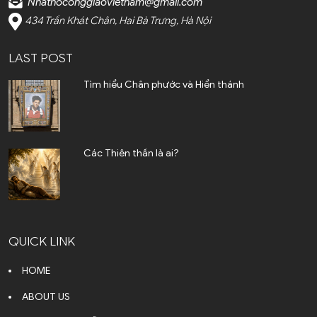
Nhathoconggiaovietnam@gmail.com
Cần Thơ (2)
434 Trần Khát Chân, Hai Bà Trưng, Hà Nội
Điện Biên (1)
LAST POST
Đà Nẵng (6)
Tìm hiểu Chân phước và Hiển thánh
Đắk Lắk (4)
Đắk Nông (2)
Các Thiên thần là ai?
Đồng Nai (23)
Đồng Tháp (3)
Gia Lai (4)
QUICK LINK
Hoà Bình (2)
HOME
Hà Giang (2)
ABOUT US