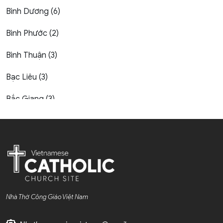
Bình Dương (6)
Bình Phước (2)
Bình Thuận (3)
Bạc Liêu (3)
Bắc Giang (3)
Bắc Kạn (1)
Bắc Ninh (4)
Bến Tre (4)
Cao Bằng (1)
Nhà Thờ Công Giáo Việt Nam
Cà Mau (1)