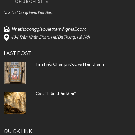
Cao Bằng (1)
Nhà Thờ Công Giáo Việt Nam
Cà Mau (1)
Nhathoconggiaovietnam@gmail.com
Cần Thơ (2)
434 Trần Khát Chân, Hai Bà Trưng, Hà Nội
Điện Biên (1)
LAST POST
Đà Nẵng (6)
Tìm hiểu Chân phước và Hiển thánh
Đắk Lắk (4)
Đắk Nông (2)
Các Thiên thần là ai?
Đồng Nai (23)
Đồng Tháp (3)
Gia Lai (4)
QUICK LINK