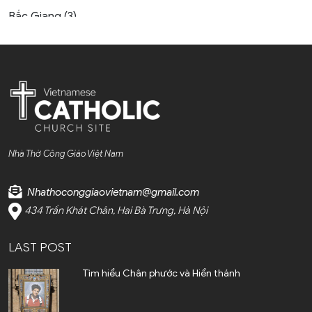
Bắc Giang (3)
Bắc Kạn (1)
Bắc Ninh (4)
Bến Tre (4)
Cao Bằng (1)
Nhà Thờ Công Giáo Việt Nam
Cà Mau (1)
Nhathoconggiaovietnam@gmail.com
Cần Thơ (2)
434 Trần Khát Chân, Hai Bà Trưng, Hà Nội
Điện Biên (1)
LAST POST
Đà Nẵng (6)
Tìm hiểu Chân phước và Hiển thánh
Đắk Lắk (4)